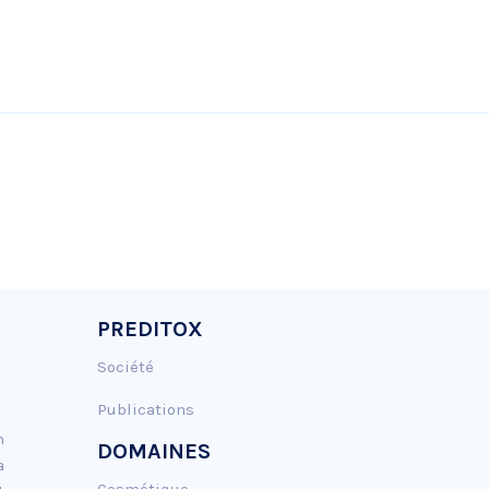
PREDITOX
Société
Publications
n
DOMAINES
a
Cosmétique