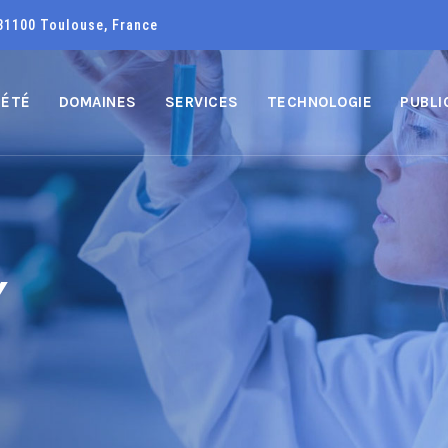
31100 Toulouse, France
IÉTÉ
DOMAINES
SERVICES
TECHNOLOGIE
PUBLI
Y