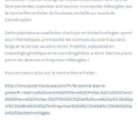
faire partie des superbes entreprises innovantes hébergées par
le Centre Pierre Potier de Toulouse, installé sur le site du
Cancéropôle !
Cette pépinière accueille des startups en biotechnologies ayant
pour thématiques principales les sciences du vivant au sens
large et le cancer au sens strict. PrediTox, spécialisé en
toxicologie génétique et en cancérogénèse, a donc bien sa place
parmi les diverses entreprises hébergées !
Pour en savoir plus sur le centre Pierre Potier :
http://oncopole-toulouse.com/fr/le-centre-pierre-
potier#:~:text=Le%20centre%20Pierre%20Potier.%20Le%20Centr
e%20Pierre%20Potier,l%27ITAV%2C%20et%20une%20p%C3%A9pi
ni%C3%A8re%20d%27entreprises%20d%C3%A9di%C3%A9e%20a
ux%20biotechnologies.