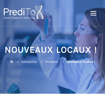
NOUVEAUX LOCAUX !
→
→
→
Actualités
Preditox
Nouveaux locaux !