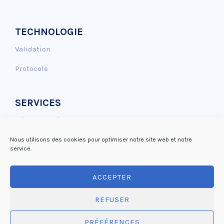
TECHNOLOGIE
Validation
Protocole
SERVICES
Génotoxicité
Effet Antioxydant
Nous utilisons des cookies pour optimiser notre site web et notre
service.
Réparation de l’ADN
ACCEPTER
Mutagénicité
REFUSER
PRÉFÉRENCES