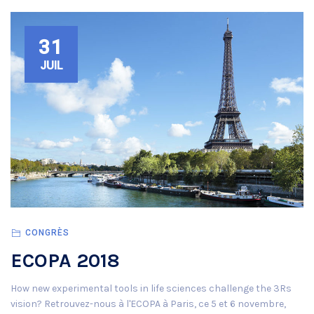
31
JUIL
CONGRÈS
ECOPA 2018
How new experimental tools in life sciences challenge the 3Rs
vision? Retrouvez-nous à l'ECOPA à Paris, ce 5 et 6 novembre,