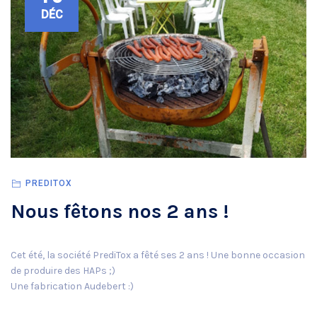
DÉC
PREDITOX
Nous fêtons nos 2 ans !
Cet été, la société PrediTox a fêté ses 2 ans ! Une bonne occasion
de produire des HAPs ;)
Une fabrication Audebert :)