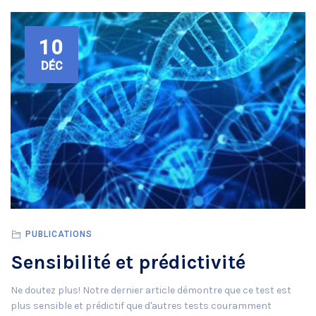
10
DÉC
PUBLICATIONS
Sensibilité et prédictivité
Ne doutez plus! Notre dernier article démontre que ce test est
plus sensible et prédictif que d'autres tests couramment