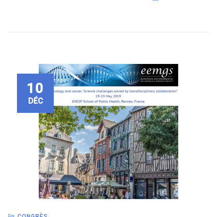
10
DÉC
CONGRÈS