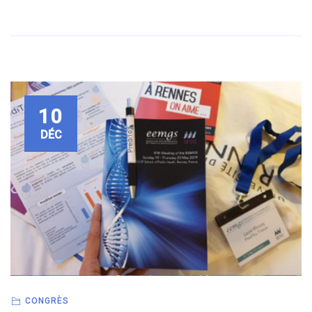
10
DÉC
CONGRÈS