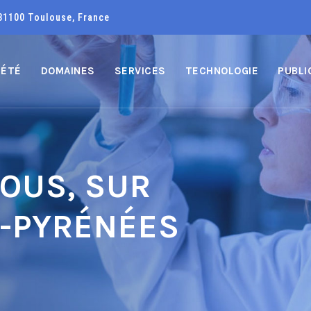
31100 Toulouse, France
IÉTÉ
DOMAINES
SERVICES
TECHNOLOGIE
PUBLI
NOUS, SUR
I-PYRÉNÉES