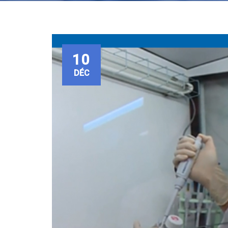
10
DÉC