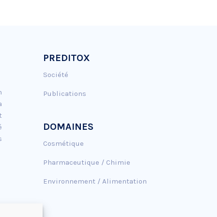
PREDITOX
Société
n
Publications
a
t
DOMAINES
é
s
Cosmétique
Pharmaceutique / Chimie
Environnement / Alimentation