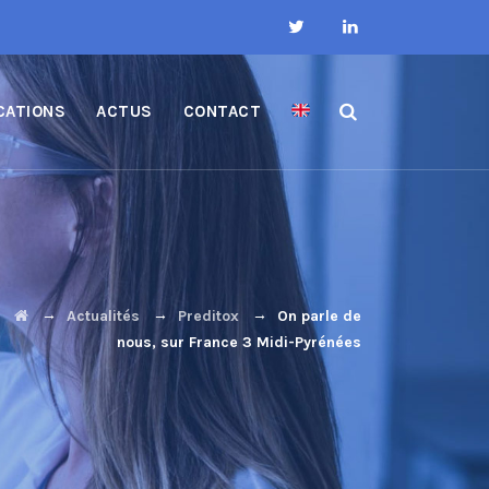
CATIONS
ACTUS
CONTACT
→
→
→
Actualités
Preditox
On parle de
nous, sur France 3 Midi-Pyrénées