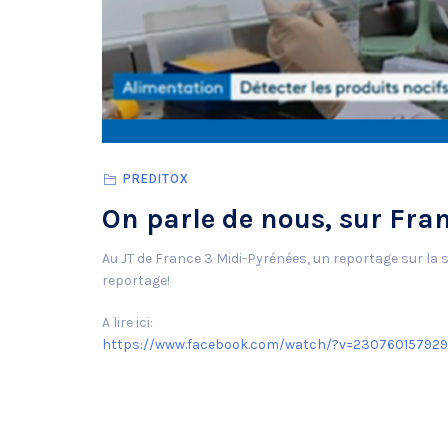
PREDITOX
On parle de nous, sur Fra
Au JT de France 3 Midi-Pyrénées, un reportage sur la s
reportage!
A lire ici:
https://www.facebook.com/watch/?v=230760157929