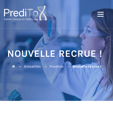
NOUVELLE RECRUE !
→
→
→
Actualités
Preditox
Nouvelle recrue !