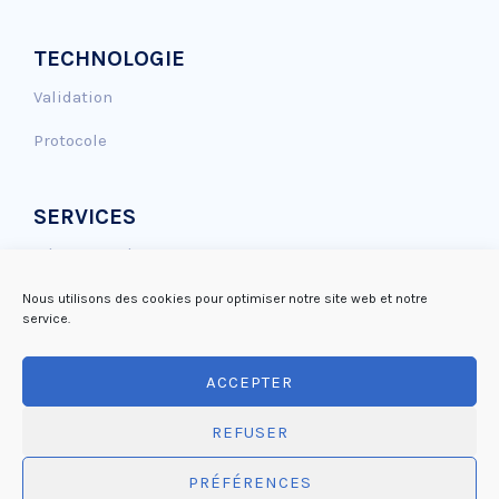
TECHNOLOGIE
Validation
Protocole
SERVICES
Génotoxicité
Effet Antioxydant
Nous utilisons des cookies pour optimiser notre site web et notre
service.
Réparation de l’ADN
ACCEPTER
Mutagénicité
REFUSER
PRÉFÉRENCES