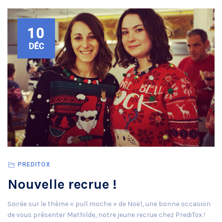
10
DÉC
PREDITOX
Nouvelle recrue !
Soirée sur le thème « pull moche » de Noël, une bonne occasion
de vous présenter Mathilde, notre jeune recrue chez PrediTox !