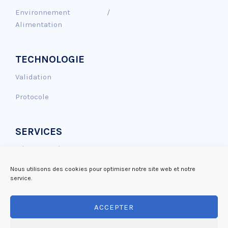
Environnement /
Alimentation
TECHNOLOGIE
Validation
Protocole
SERVICES
Génotoxicité
Effet Antioxydant
Nous utilisons des cookies pour optimiser notre site web et notre
service.
Réparation de l’ADN
ACCEPTER
Mutagénicité