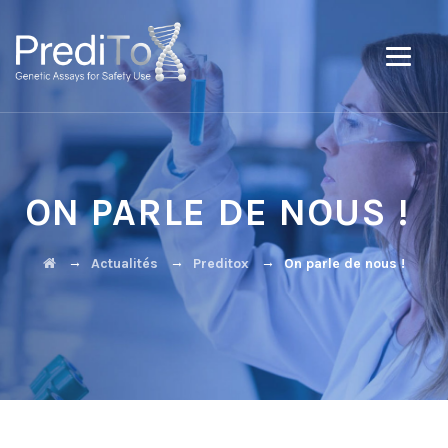
ON PARLE DE NOUS !
→
→
→
Actualités
Preditox
On parle de nous !